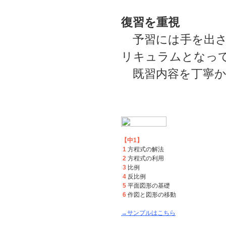
復習を重視
予習には手を出さ
リキュラムとなっ
既習内容を丁寧か
【中1】
1
方程式の解法
2
方程式の利用
3
比例
4
反比例
5
平面図形の基礎
6
作図と図形の移動
→サンプルはこちら