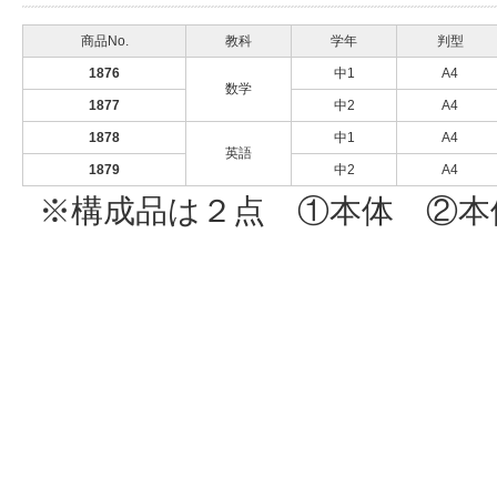
商品No.
教科
学年
判型
1876
中1
A4
数学
1877
中2
A4
1878
中1
A4
英語
1879
中2
A4
※構成品は２点 ①本体 ②本