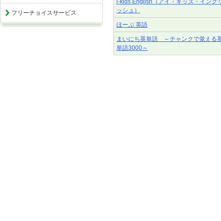
i-kids English（アイ・キッズ・イング
ッシュ）
フリーチョイスサービス
ほーぷ 英語
まいにち英単語 ～チャンクで覚える
単語3000～