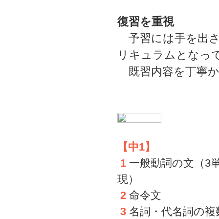
復習を重視
予習には手を出さ
リキュラムとなっ
既習内容を丁寧か
【中1】
1
一般動詞の文（3
現）
2
命令文
3
名詞・代名詞の複