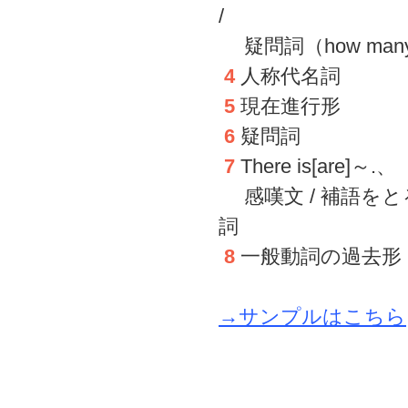
/
疑問詞（how man
4
人称代名詞
5
現在進行形
6
疑問詞
7
There is[are]～.、
感嘆文 / 補語をと
詞
8
一般動詞の過去形
→サンプルはこちら