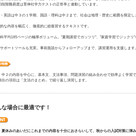
0段階難易度は育伸社学力テストの正答率と連動しています。
・英語は中３の１学期、国語・理科は中２まで、社会は地理・歴史に範囲を限定し
的な内容を幅広く、徹底的に総復習するテキストです。
科平均185ページの極厚ボリューム。"夏期講習でガッツリ"、"家庭学習でジックリ
サポートツールも充実。事前面談からフォローアップまで、講習運用を支援します
・中２の内容を中心に、基本文、文法事項、問題演習の組み合わせで効率よく学習
頻出の項目は「文法のまとめ」で繰り返し演習します。
んな場合に最適です！
夏休みのあいだにこれまでの内容を十分におさらいして、秋からの入試対策に弾み