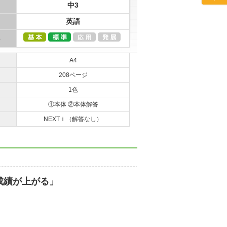
中3
英語
A4
208ページ
1色
①本体 ②本体解答
NEXTｉ（解答なし）
成績が上がる」