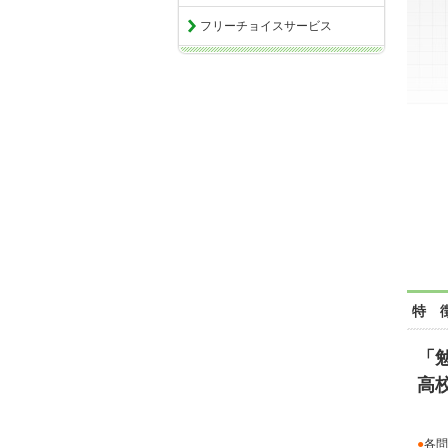
フリーチョイスサービス
特 
「
高
●
各問