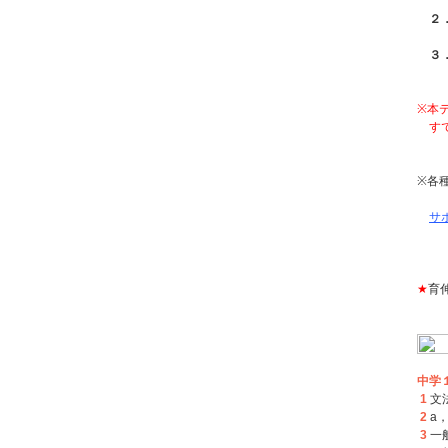
２．
３．
※本
すで
※各
サ
★
育
中学
1
文
2
a，
3
一