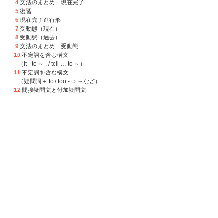
4
文法のまとめ 現在完了
5
復習
6
現在完了進行形
7
受動態（現在）
8
受動態（過去）
9
文法のまとめ 受動態
10
不定詞を含む構文
（It - to ～ . / tell … to ～）
11
不定詞を含む構文
（疑問詞＋ to / too - to ～など）
12
間接疑問文と付加疑問文