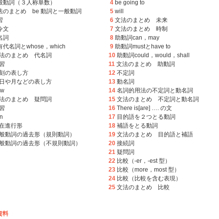
般動詞（３人称単数）
4
be going to
法のまとめ be 動詞と一般動詞
5
will
習
6
文法のまとめ 未来
令文
7
文法のまとめ 時制
名詞
8
助動詞can，may
代名詞とwhose，which
9
助動詞mustとhave to
法のまとめ 代名詞
10
助動詞could，would，shall
習
11
文法のまとめ 助動詞
刻の表し方
12
不定詞
日や月などの表し方
13
動名詞
ow
14
名詞的用法の不定詞と動名詞
法のまとめ 疑問詞
15
文法のまとめ 不定詞と動名詞
習
16
There is[are] …. の文
n
17
目的語を２つとる動詞
在進行形
18
補語をとる動詞
般動詞の過去形（規則動詞）
19
文法のまとめ 目的語と補語
般動詞の過去形（不規則動詞）
20
接続詞
21
疑問詞
22
比較（-er，-est 型）
23
比較（more，most 型）
24
比較（比較を含む表現）
25
文法のまとめ 比較
資料