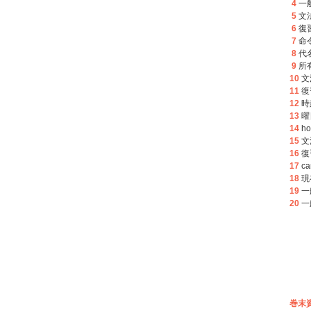
4
一
5
文
6
復
7
命
8
代
9
所有
10
文
11
復
12
時
13
曜
14
h
15
文
16
復
17
ca
18
現
19
一
20
一
巻末