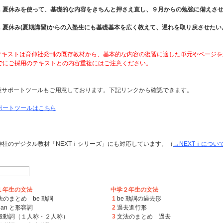
夏休みを使って、基礎的な内容をきちんと押さえ直し、９月からの勉強に備えさ
夏休み(夏期講習)からの入塾生にも基礎基本を広く教えて、遅れを取り戻させたい
テキストは育伸社発刊の既存教材から、基本的な内容の復習に適した単元やページを
にご採用のテキストとの内容重複にはご注意ください。
種サポートツールもご用意しております。下記リンクから確認できます。
ポートツールはこちら
伸社のデジタル教材「NEXTｉシリーズ」にも対応しています。（
→NEXTｉについ
１年生の文法
中学２年生の文法
法のまとめ be 動詞
1
be 動詞の過去形
an と形容詞
2
過去進行形
般動詞（１人称・２人称）
3
文法のまとめ 過去