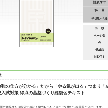
対象学年
科 目
学習レベル
判 型
ページ数
色
構成品
NEXTｉ
徴
勉強の仕方が分かる」だから「やる気が出る」つまり「
校入試対策 得点の基盤づくり総復習テキスト
題に難易度を10段階で表記！学力レベルに合わせて挑むべき問題が分かります。