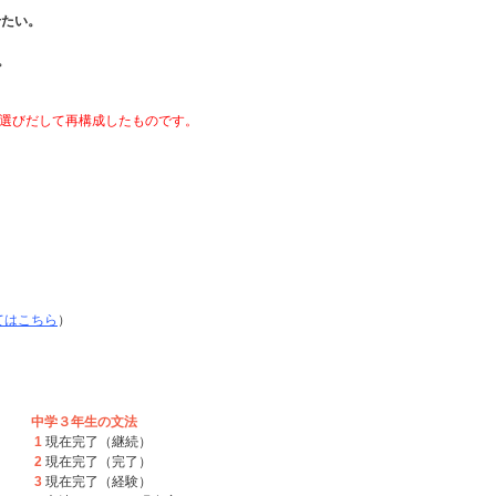
せたい。
。
選びだして再構成したものです。
てはこちら
）
中学３年生の文法
1
現在完了（継続）
2
現在完了（完了）
3
現在完了（経験）