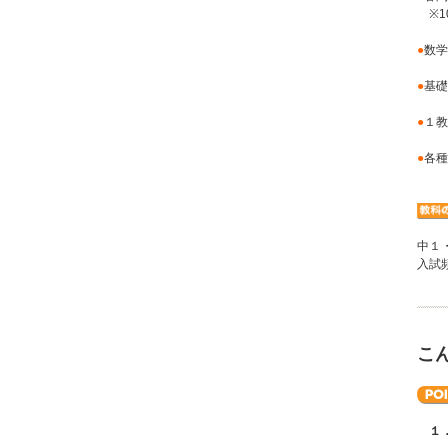
※1
●
数学
●
基礎
●
１教
●
各種
中１
入試
こ
１．